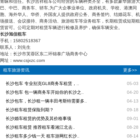
青睐和信任。长沙吉祥租车公司经营的车辆种类齐全，有多款豪华旅游大
巴、中巴、商务车、轿车,为广大企事业单位、政府机关、学校、港澳同
胞、海外华人、华侨、外国友人提供政府公务、商务签约、结婚花车、机
场接送、会议接待、商务活动、旅游租车等业务租车，长期租赁或短期租
赁皆可。公司定期对租赁车辆进行检修及养护，确保车辆安全。
长沙旭佳租车
手机：15802518367
联系人：刘先生
地址：长沙市芙蓉区东二环锦泰广场商务中心
网址：www.csjxzc.com
租车旅游资讯
更多>>
长沙包车 专业别克GL8商务车租赁，..
05-03
长沙包车 包一辆商务车开始你的长沙之..
04-20
长沙包车，长沙租一辆丰田考斯特需要多..
04-13
长沙租车租赁保险到期？
09-18
长沙婚车租赁的优势及其价格事项
09-01
长沙租车租赁 推荐租车看湘江北去..
08-28
长沙租车多少钱一天 租车游网红长沙..
08-14