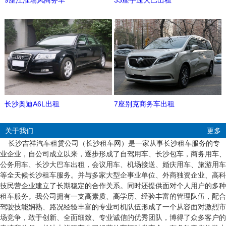
9座江淮瑞风商务车
33座宇通大巴出租
长沙奥迪A6L出租
7座别克商务车出租
关于我们
更多
长沙吉祥汽车租赁公司（长沙租车网）是一家从事长沙租车服务的专
业企业，自公司成立以来，逐步形成了自驾用车、长沙包车，商务用车、
公务用车、长沙大巴车出租，会议用车、机场接送、婚庆用车、旅游用车
等全天候长沙租车服务。并与多家大型企事业单位、外商独资企业、高科
技民营企业建立了长期稳定的合作关系。同时还提供面对个人用户的多种
租车服务。我公司拥有一支高素质、高学历、经验丰富的管理队伍，配合
驾驶技能娴熟、路况经验丰富的专业司机队伍形成了一个从容面对激烈市
场竞争，敢于创新、全面细致、专业诚信的优秀团队，博得了众多客户的