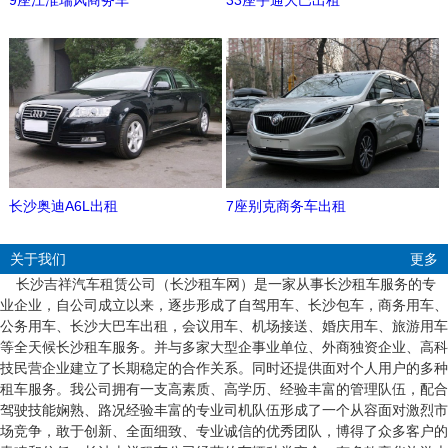
9座江淮瑞风商务车
33座宇通大巴出租
长沙奥迪A6L出租
7座别克商务车出租
关于我们
更多
长沙吉祥汽车租赁公司（长沙租车网）是一家从事长沙租车服务的专
业企业，自公司成立以来，逐步形成了自驾用车、长沙包车，商务用车、
公务用车、长沙大巴车出租，会议用车、机场接送、婚庆用车、旅游用车
等全天候长沙租车服务。并与多家大型企事业单位、外商独资企业、高科
技民营企业建立了长期稳定的合作关系。同时还提供面对个人用户的多种
租车服务。我公司拥有一支高素质、高学历、经验丰富的管理队伍，配合
驾驶技能娴熟、路况经验丰富的专业司机队伍形成了一个从容面对激烈市
场竞争，敢于创新、全面细致、专业诚信的优秀团队，博得了众多客户的