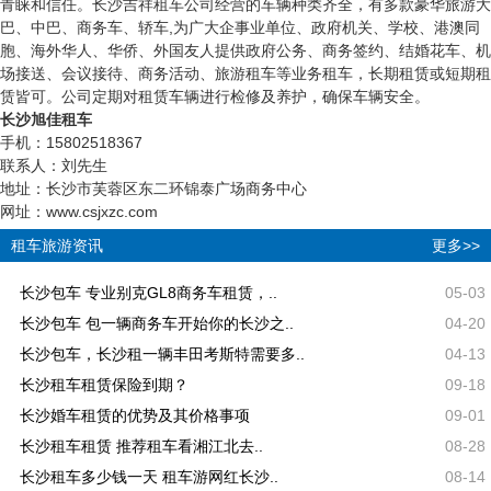
青睐和信任。长沙吉祥租车公司经营的车辆种类齐全，有多款豪华旅游大
巴、中巴、商务车、轿车,为广大企事业单位、政府机关、学校、港澳同
胞、海外华人、华侨、外国友人提供政府公务、商务签约、结婚花车、机
场接送、会议接待、商务活动、旅游租车等业务租车，长期租赁或短期租
赁皆可。公司定期对租赁车辆进行检修及养护，确保车辆安全。
长沙旭佳租车
手机：15802518367
联系人：刘先生
地址：长沙市芙蓉区东二环锦泰广场商务中心
网址：www.csjxzc.com
租车旅游资讯
更多>>
长沙包车 专业别克GL8商务车租赁，..
05-03
长沙包车 包一辆商务车开始你的长沙之..
04-20
长沙包车，长沙租一辆丰田考斯特需要多..
04-13
长沙租车租赁保险到期？
09-18
长沙婚车租赁的优势及其价格事项
09-01
长沙租车租赁 推荐租车看湘江北去..
08-28
长沙租车多少钱一天 租车游网红长沙..
08-14